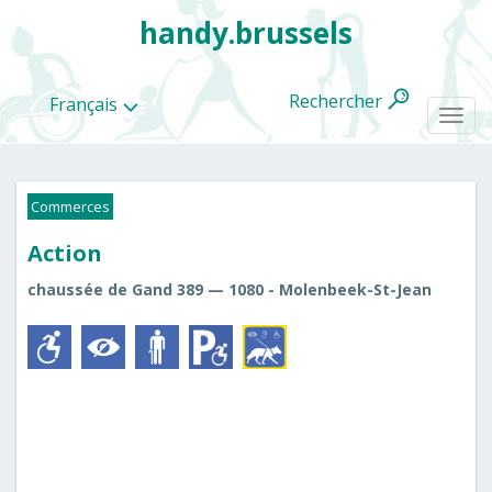
handy.brussels
Rechercher
Français
Togg
navi
Commerces
Action
Toutes
les
chaussée de Gand 389 — 1080 - Molenbeek-St-Jean
categories