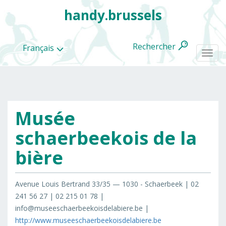
handy.brussels
Rechercher
Français
Togg
navi
Musée
Toutes
les
schaerbeekois de la
categories
bière
Avenue Louis Bertrand 33/35 — 1030 - Schaerbeek | 02
241 56 27 | 02 215 01 78 |
info@museeschaerbeekoisdelabiere.be |
http://www.museeschaerbeekoisdelabiere.be