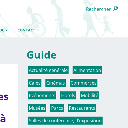
Rechercher
UE
CONTACT
Guide
Actualité générale
Alimentation
Cafés
Cinémas
Commerces
es
Evénements
Hôtels
Mobilité
Musées
Parcs
Restaurants
 à
Salles de conférence, d’exposition