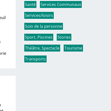
Santé
Services Communaux
Services/loisirs
uil
Soin de la personne
Sport, Piscines
Stories
s
Théâtre, Spectacle
Tourisme
orie
Transports
x
et