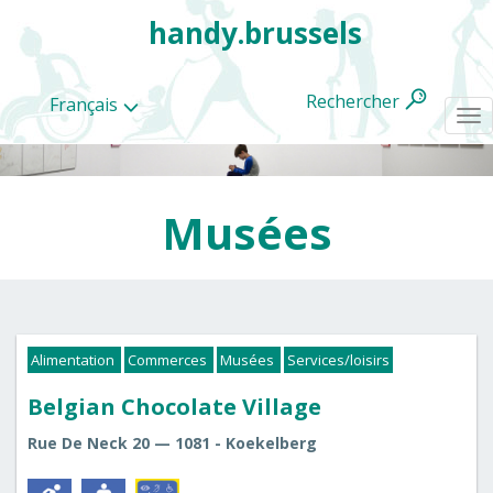
handy.brussels
Rechercher
Français
To
na
Musées
Toutes
les
categories
Alimentation
Commerces
Musées
Services/loisirs
Belgian Chocolate Village
Rue De Neck 20 — 1081 - Koekelberg