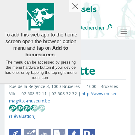
handy.brussels
Rechercher
Français
Togg
To add this web app to the home
navi
screen open the browser option
menu and tap on
Add to
homescreen
.
The menu can be accessed by pressing
Musée Magritte
the menu hardware button if your device
Toutes
has one, or by tapping the top right menu
les
icon
icon
.
categories
Rue de la Régence 3, 1000 Bruxelles — 1000 - Bruxelles-
Ville | 02 508 32 11 | 02 508 32 32 |
http://www.musee-
magritte-museum.be
(1 évaluation)