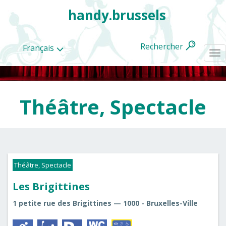
handy.brussels
Rechercher
Français
To
na
Théâtre, Spectacle
Toutes
les
categories
Théâtre, Spectacle
Les Brigittines
1 petite rue des Brigittines — 1000 - Bruxelles-Ville