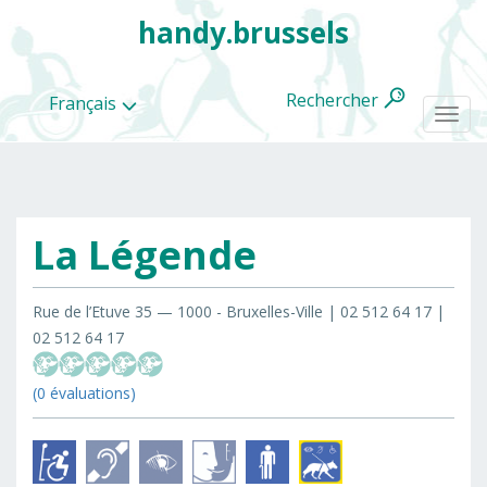
handy.brussels
Rechercher
Français
Togg
navi
La Légende
Toutes
les
categories
Rue de l’Etuve 35 — 1000 - Bruxelles-Ville | 02 512 64 17 |
02 512 64 17
(0 évaluations)