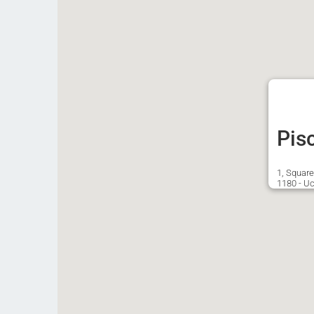
Pis
1, Square
1180 - Uc