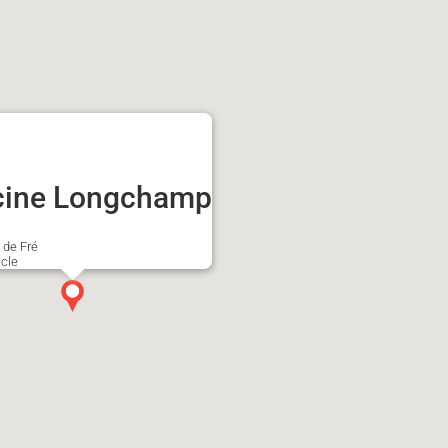
cine Longchamp
 de Fré
cle