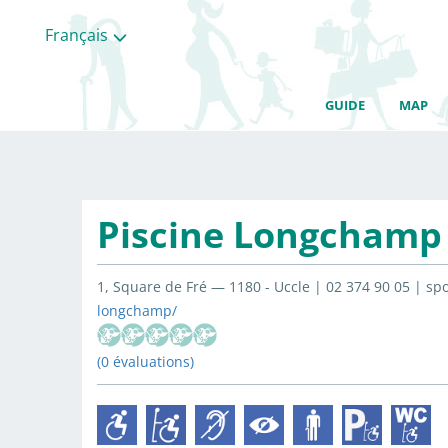
Français
GUIDE
MAP
Piscine Longchamp
1, Square de Fré — 1180 - Uccle | 02 374 90 05 | s
longchamp/
(0 évaluations)
Toutes
les
categories