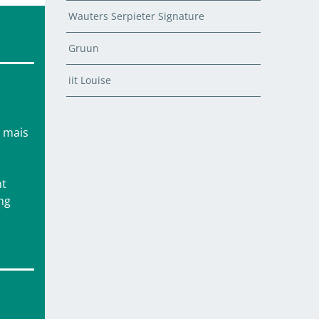
Wauters Serpieter Signature
Gruun
iit Louise
e mais
nt
ng