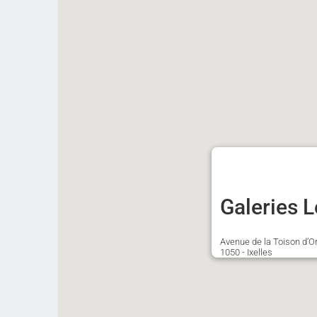
Galeries 
Avenue de la Toison d’O
1050 - Ixelles