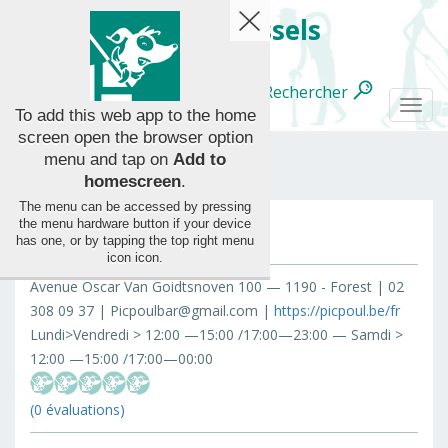
handy.brussels
Rechercher
Français
Togg
To add this web app to the home
navi
screen open the browser option
menu and tap on
Add to
homescreen
.
The menu can be accessed by pressing
Picpoul
the menu hardware button if your device
Toutes
has one, or by tapping the top right menu
les
icon
icon
.
categories
Avenue Oscar Van Goidtsnoven 100 — 1190 - Forest | 02
308 09 37 | Picpoulbar@gmail.com |
https://picpoul.be/fr
Lundi>Vendredi > 12:00 —15:00 /17:00—23:00 — Samdi >
12:00 —15:00 /17:00—00:00
(0 évaluations)