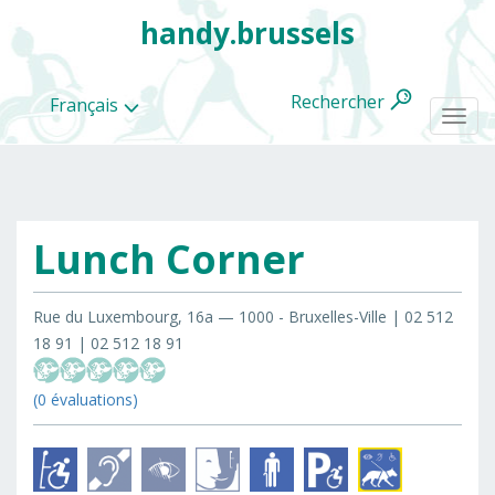
handy.brussels
Rechercher
Français
Togg
navi
Lunch Corner
Toutes
les
categories
Rue du Luxembourg, 16a — 1000 - Bruxelles-Ville | 02 512
18 91 | 02 512 18 91
(0 évaluations)