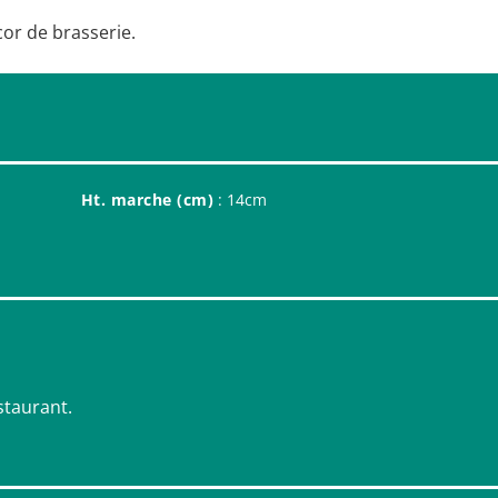
cor de brasserie.
Ht. marche (cm)
: 14cm
staurant.