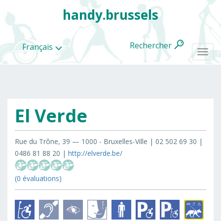
handy.brussels
Rechercher
Français
Togg
navi
El Verde
Toutes
les
categories
Rue du Trône, 39 — 1000 - Bruxelles-Ville | 02 502 69 30 |
0486 81 88 20 |
http://elverde.be/
(0 évaluations)