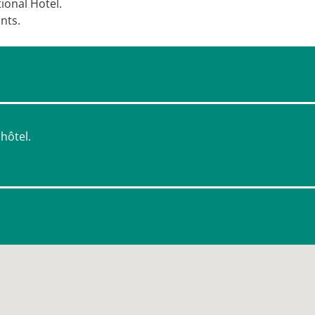
ional Hotel.
nts.
'hôtel.