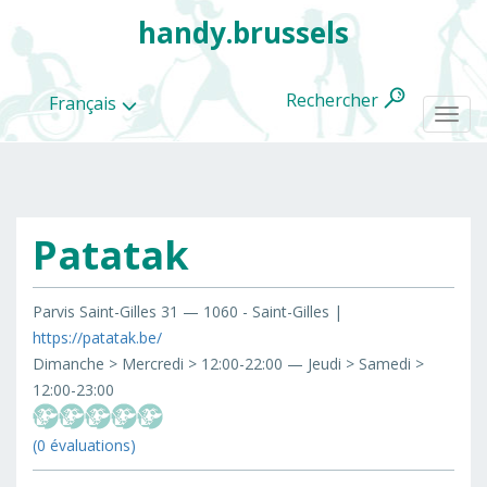
handy.brussels
Rechercher
Français
Togg
navi
Patatak
Toutes
les
categories
Parvis Saint-Gilles 31 — 1060 - Saint-Gilles |
https://patatak.be/
Dimanche > Mercredi > 12:00-22:00 — Jeudi > Samedi >
12:00-23:00
(0 évaluations)