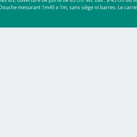
r les lits, ouverture de porte de 85 cm. WC bas : à 43 cm du s
. Douche mesurant 1m45 x 1m, sans siège ni barres. Le carre