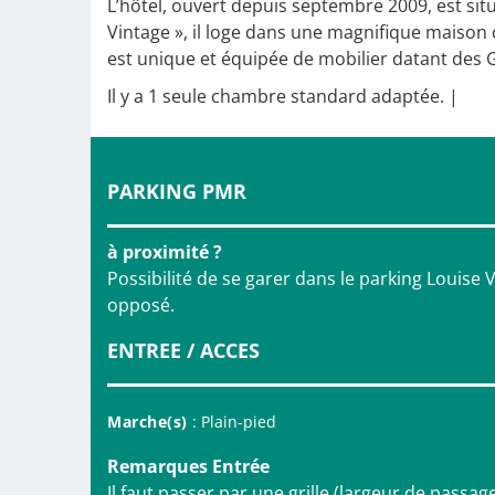
L’hôtel, ouvert depuis septembre 2009, est sit
Vintage », il loge dans une magnifique maiso
est unique et équipée de mobilier datant des G
Il y a 1 seule chambre standard adaptée. |
PARKING PMR
à proximité ?
Possibilité de se garer dans le parking Louise Vi
opposé.
ENTREE / ACCES
Marche(s)
: Plain-pied
Remarques Entrée
Il faut passer par une grille (largeur de passag