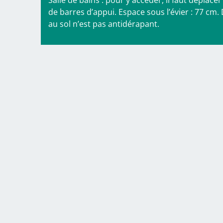
Salle de bains : pour y accéder, il faut déplace
de barres d’appui. Espace sous l’évier : 77 cm
au sol n’est pas antidérapant.