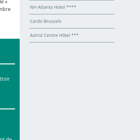
le «
NH Atlanta Hotel ****
ambre
Cardo Brussels
Astrid Centre Hôtel ***
ttoir
ant de