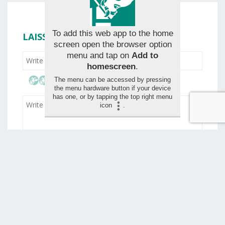
To add this web app to the home
LAISSER VOTRE ÉVALUATION
screen open the browser option
menu and tap on
Add to
homescreen
.
The menu can be accessed by pressing
the menu hardware button if your device
has one, or by tapping the top right menu
icon
.
Drag and drop your images for the review (max 1,5
mo)