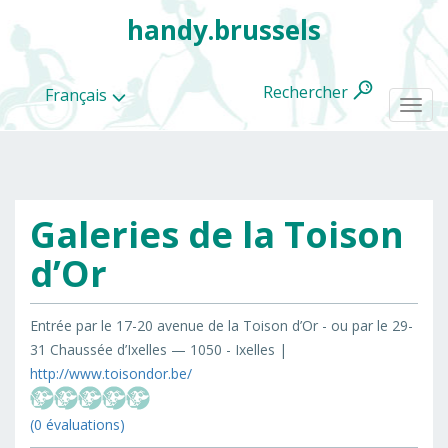
handy.brussels
Rechercher
Français
Togg
navi
Galeries de la Toison
Toutes
les
d’Or
categories
Entrée par le 17-20 avenue de la Toison d’Or - ou par le 29-
31 Chaussée d’Ixelles — 1050 - Ixelles |
http://www.toisondor.be/
(0 évaluations)