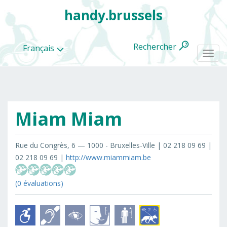
handy.brussels
Rechercher
Français
Togg
navi
Miam Miam
Toutes
les
categories
Rue du Congrès, 6 — 1000 - Bruxelles-Ville | 02 218 09 69 |
02 218 09 69 |
http://www.miammiam.be
(0 évaluations)