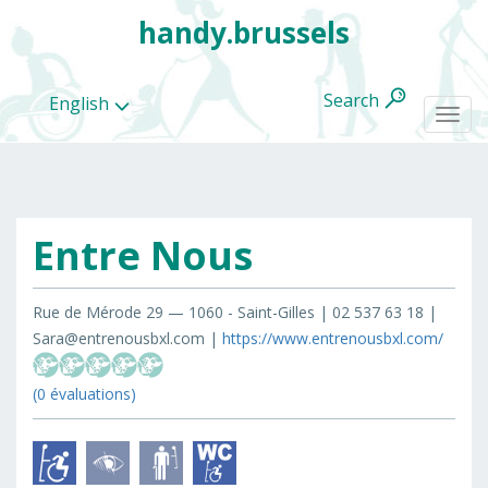
handy.brussels
Search
English
Togg
navi
Entre Nous
All
categories
Rue de Mérode 29 — 1060 - Saint-Gilles | 02 537 63 18 |
Sara@entrenousbxl.com |
https://www.entrenousbxl.com/
(0 évaluations)