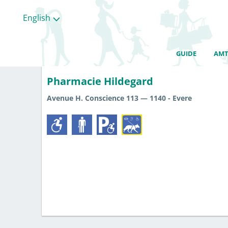
English
GUIDE
AMT
Care of the person
Santé
Services/loisirs
Shopping
Pharmacie Hildegard
Avenue H. Conscience 113 — 1140 - Evere
All
categories