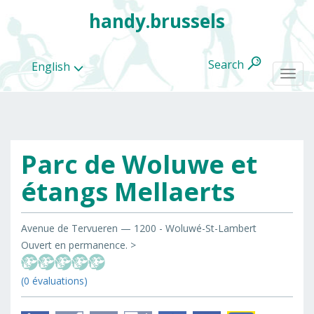
handy.brussels
Search
English
Togg
navi
Parc de Woluwe et
All
categories
étangs Mellaerts
Avenue de Tervueren — 1200 - Woluwé-St-Lambert
Ouvert en permanence. >
(0 évaluations)