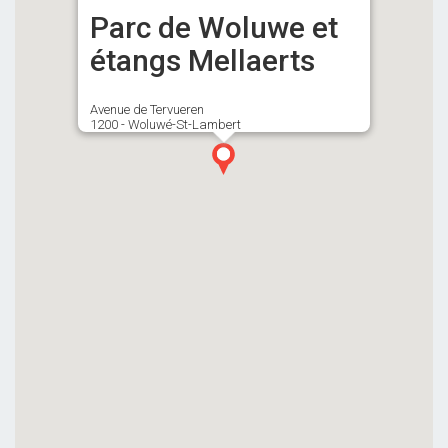
Parc de Woluwe et
étangs Mellaerts
Avenue de Tervueren
1200 - Woluwé-St-Lambert