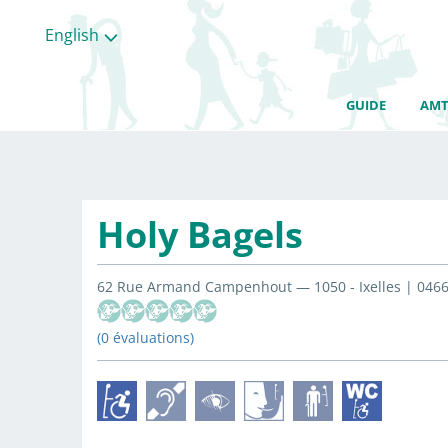
English
GUIDE
AMT
Holy Bagels
62 Rue Armand Campenhout — 1050 - Ixelles | 0466
(0 évaluations)
All
categories