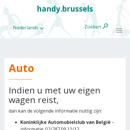
handy.brussels
Zoeken
Nederlands
Togg
navi
Auto
Alle
categorieën
Indien u met uw eigen
wagen reist,
dan kan de volgende informatie nuttig zijn:
Koninklijke Automobielclub van België
–
informatie: 02/287.09.11/12