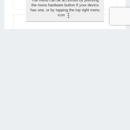
The menu can be accessed by pressing
the menu hardware button if your device
has one, or by tapping the top right menu
icon
.
Drag and drop your images for the review (max 1,5
mo)
Wil je deze pagina wijzigen?
NEEM CONTACT MET ONS OP