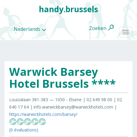
handy.brussels
Zoeken
Nederlands
Togg
navi
Warwick Barsey
Alle
categorieën
Hotel Brussels ****
Louizalaan 381-383 — 1050 - Elsene | 02 649 98 00 | 02
640 17 64 | info.warwickbarsey@warwickhotels.com |
https://warwickhotels.com/barsey/
(0 évaluations)