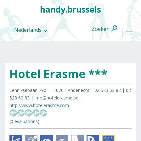
handy.brussels
Zoeken
Nederlands
Togg
navi
Hotel Erasme ***
Alle
categorieën
Lenniksebaan 790 — 1070 - Anderlecht | 02 523 62 82 | 02
523 62 83 | info@hotelerasme.be |
http://www.hotelerasme.com
(0 évaluations)