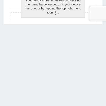
The menu can be accessed by pressing
the menu hardware button if your device
has one, or by tapping the top right menu
icon
.
Drag and drop your images for the review (max 1,5
mo)
Wil je deze pagina wijzigen?
NEEM CONTACT MET ONS OP