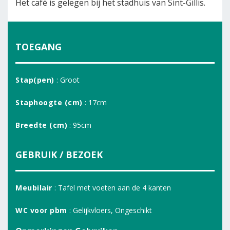
Het café is gelegen bij het stadhuis van Sint-Gillis.
TOEGANG
Stap(pen)
: Groot
Staphoogte (cm)
: 17cm
Breedte (cm)
: 95cm
GEBRUIK / BEZOEK
Meubilair
: Tafel met voeten aan de 4 kanten
WC voor pbm
: Gelijkvloers, Ongeschikt