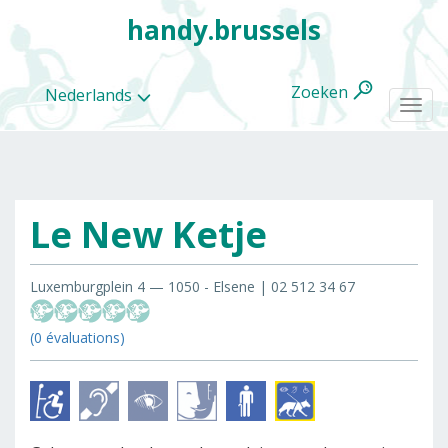
handy.brussels
Zoeken
Nederlands
Togg
navi
Le New Ketje
Alle
categorieën
Luxemburgplein 4 — 1050 - Elsene | 02 512 34 67
(0 évaluations)