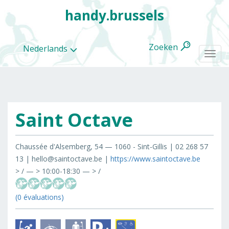
handy.brussels
Zoeken
Nederlands
Togg
navi
Saint Octave
Alle
categorieën
Chaussée d'Alsemberg, 54 — 1060 - Sint-Gillis | 02 268 57
13 | hello@saintoctave.be |
https://www.saintoctave.be
> / — > 10:00-18:30 — > /
(0 évaluations)