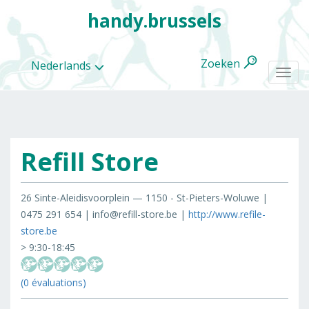
handy.brussels
Zoeken
Nederlands
Togg
navi
Refill Store
Alle
categorieën
26 Sinte-Aleidisvoorplein — 1150 - St-Pieters-Woluwe |
0475 291 654 | info@refill-store.be |
http://www.refile-
store.be
> 9:30-18:45
(0 évaluations)