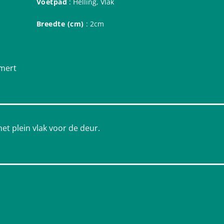
Voetpad
: Helling, Vlak
Breedte (cm)
: 2cm
mmert
et plein vlak voor de deur.