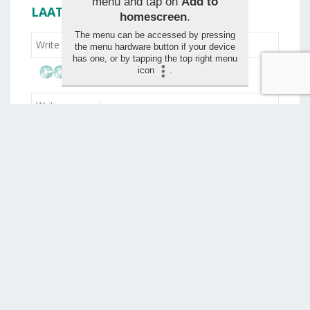
menu and tap on
Add to
LAAT JE BEOORDELING ACHTER
homescreen
.
The menu can be accessed by pressing
the menu hardware button if your device
has one, or by tapping the top right menu
icon
.
Drag and drop your images for the review (max 1,5
mo)