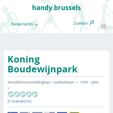
handy.brussels
Zoeken
Nederlands
Togg
navi
Koning
Alle
categorieën
Boudewijnpark
Wereldtentoonstellinglaan, Laarbeeklaan — 1090 - Jette
>
(0 évaluations)