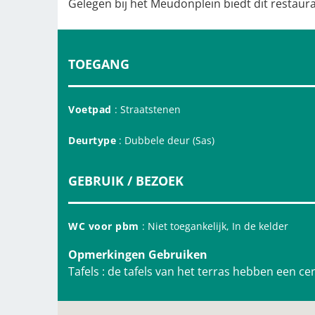
Gelegen bij het Meudonplein biedt dit restaur
TOEGANG
Voetpad
: Straatstenen
Deurtype
: Dubbele deur (Sas)
GEBRUIK / BEZOEK
WC voor pbm
: Niet toegankelijk, In de kelder
Opmerkingen Gebruiken
Tafels : de tafels van het terras hebben een c