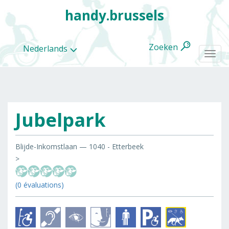
handy.brussels
Zoeken
Nederlands
Togg
navi
Jubelpark
Alle
categorieën
Blijde-Inkomstlaan — 1040 - Etterbeek
>
(0 évaluations)