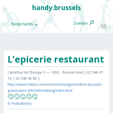
handy.brussels
Zoeken
Nederlands
Togg
navi
L’epicerie restaurant
Alle
categorieën
Carrefour de l’Europe 3 — 1000 - Brussel-stad | 02 548 47
16 | 02 548 40 80 |
http://www3.hilton.com/en/hotels/belgium/hilton-brussels-
grand-place-BRUGRHI/dining/index.html
(0 évaluations)