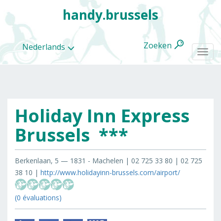
handy.brussels
Zoeken
Nederlands
Togg
navi
Holiday Inn Express
Alle
categorieën
Brussels ***
Berkenlaan, 5 — 1831 - Machelen | 02 725 33 80 | 02 725
38 10 |
http://www.holidayinn-brussels.com/airport/
(0 évaluations)