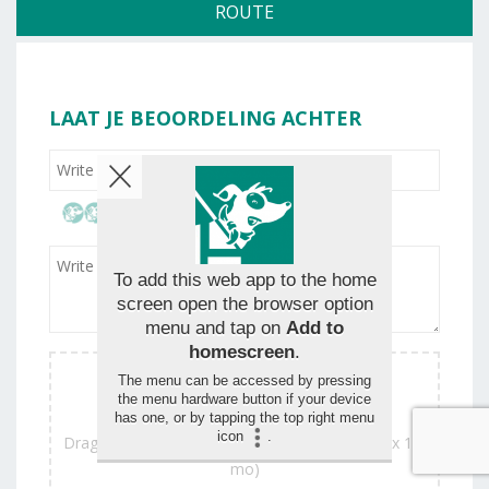
ROUTE
LAAT JE BEOORDELING ACHTER
To add this web app to the home
screen open the browser option
menu and tap on
Add to
homescreen
.
The menu can be accessed by pressing
the menu hardware button if your device
has one, or by tapping the top right menu
icon
.
Drag and drop your images for the review (max 1,5
mo)