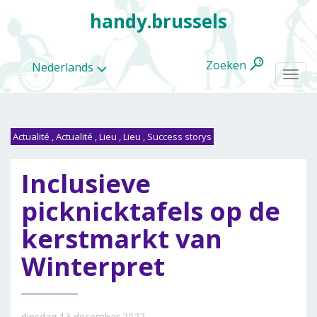
handy.brussels
Zoeken
Nederlands
Togg
navi
Actualité
,
Actualité
,
Lieu
,
Lieu
,
Success storys
Alle
Inclusieve
categorieën
picknicktafels op de
kerstmarkt van
Winterpret
dinsdag 13 december 2022