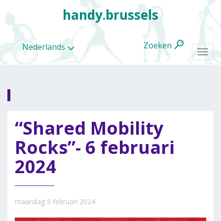
handy.brussels
Zoeken
Nederlands
Togg
navi
Alle
“Shared Mobility
categorieën
Rocks”- 6 februari
2024
maandag 5 februari 2024