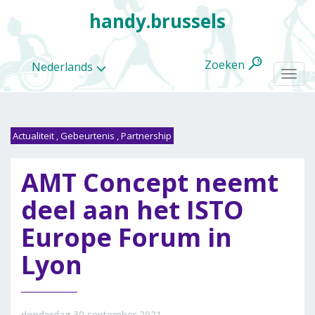
handy.brussels
Zoeken
Nederlands
Togg
navi
Actualiteit
,
Gebeurtenis
,
Partnership
Alle
AMT Concept neemt
categorieën
deel aan het ISTO
Europe Forum in
Lyon
donderdag 30 september 2021