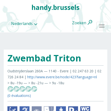
handy.brussels
Zoeken
Nederlands
Togg
navi
Zwembad Triton
Alle
categorieën
Oudstrijderslaan 260A — 1140 - Evere | 02 247 63 20 | 02
726 24 84 |
http://www.evere.be/node/423?language=nl
> 8u -19u — > 8u -21u — > 9u -18u
(0 évaluations)