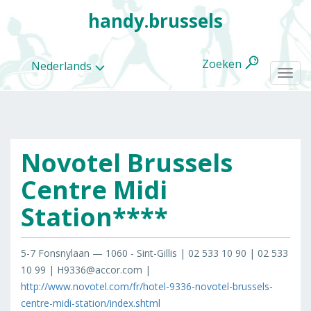
handy.brussels
Zoeken
Nederlands
Togg
navi
Novotel Brussels
Alle
categorieën
Centre Midi
Station****
5-7 Fonsnylaan — 1060 - Sint-Gillis | 02 533 10 90 | 02 533
10 99 | H9336@accor.com |
http://www.novotel.com/fr/hotel-9336-novotel-brussels-
centre-midi-station/index.shtml