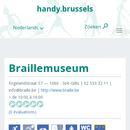
handy.brussels
Zoeken
Nederlands
Togg
navi
Braillemuseum
Alle
categorieën
Engelandstraat 57 — 1060 - Sint-Gillis | 02 533 32 11 |
info@braille.be |
http://www.braille.be
> de 10:00 à 16:00
(0 évaluations)