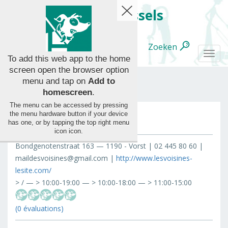
handy.brussels
Zoeken
Nederlands
Togg
To add this web app to the home
navi
screen open the browser option
menu and tap on
Add to
homescreen
.
The menu can be accessed by pressing
Les Voisines
the menu hardware button if your device
Alle
has one, or by tapping the top right menu
categorieën
icon
icon
.
Bondgenotenstraat 163 — 1190 - Vorst | 02 445 80 60 |
maildesvoisines@gmail.com |
http://www.lesvoisines-
lesite.com/
> / — > 10:00-19:00 — > 10:00-18:00 — > 11:00-15:00
(0 évaluations)