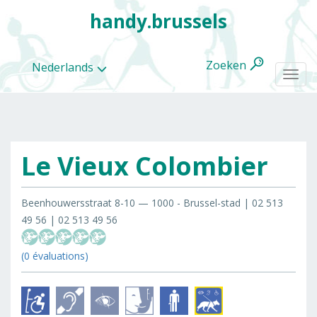
handy.brussels
Zoeken
Nederlands
Togg
navi
Le Vieux Colombier
Alle
categorieën
Beenhouwersstraat 8-10 — 1000 - Brussel-stad | 02 513
49 56 | 02 513 49 56
(0 évaluations)