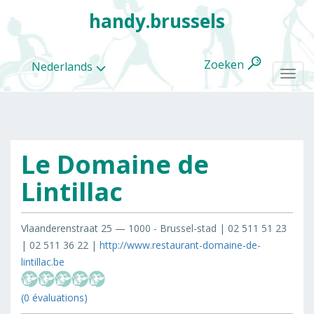
handy.brussels
Zoeken
Nederlands
Togg
navi
Le Domaine de
Alle
categorieën
Lintillac
Vlaanderenstraat 25 — 1000 - Brussel-stad | 02 511 51 23
| 02 511 36 22 |
http://www.restaurant-domaine-de-
lintillac.be
(0 évaluations)