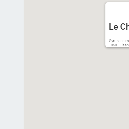
Le C
Gymnasium
1050 - Elsen