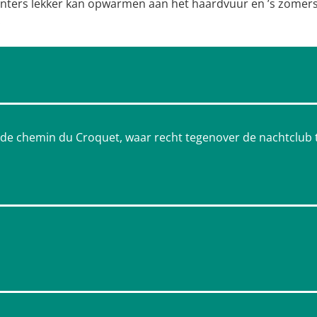
winters lekker kan opwarmen aan het haardvuur en ’s zomer
.
a de chemin du Croquet, waar recht tegenover de nachtclub