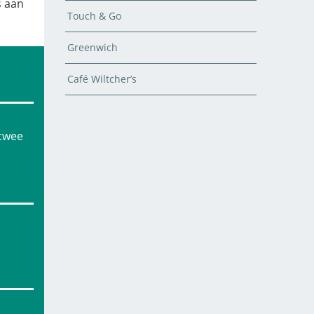
s aan
Touch & Go
Greenwich
Café Wiltcher’s
 twee