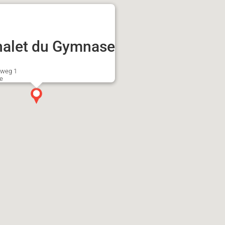
halet du Gymnase
weg 1
e