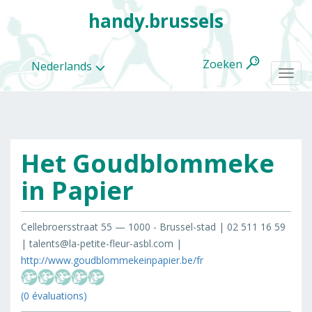
handy.brussels
Zoeken
Nederlands
Togg
navi
Het Goudblommeke
Alle
categorieën
in Papier
Cellebroersstraat 55 — 1000 - Brussel-stad | 02 511 16 59
| talents@la-petite-fleur-asbl.com |
http://www.goudblommekeinpapier.be/fr
(0 évaluations)