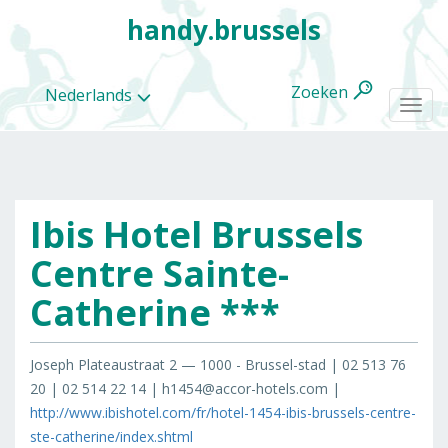
handy.brussels
Zoeken
Nederlands
Togg
navi
Ibis Hotel Brussels
Alle
categorieën
Centre Sainte-
Catherine ***
Joseph Plateaustraat 2 — 1000 - Brussel-stad | 02 513 76
20 | 02 514 22 14 | h1454@accor-hotels.com |
http://www.ibishotel.com/fr/hotel-1454-ibis-brussels-centre-
ste-catherine/index.shtml