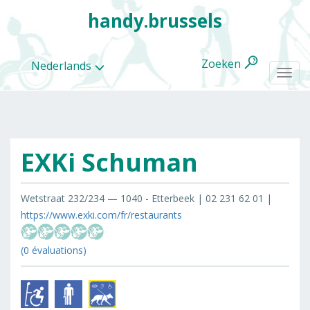
handy.brussels
Zoeken
Nederlands
Togg
navi
EXKi Schuman
Alle
categorieën
Wetstraat 232/234 — 1040 - Etterbeek | 02 231 62 01 |
https://www.exki.com/fr/restaurants
(0 évaluations)