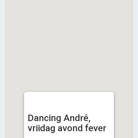
Dancing André,
vriidag avond fever