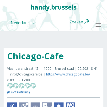
handy.brussels
Zoeken
Nederlands
Togg
navi
Chicago-Cafe
Alle
categorieën
Vlaanderenstraat 45 — 1000 - Brussel-stad | 02 502 18 41
| info@chicagocafe.be |
https://www.chicagocafe.be/
> 09:00 - 17:00
(0 évaluations)